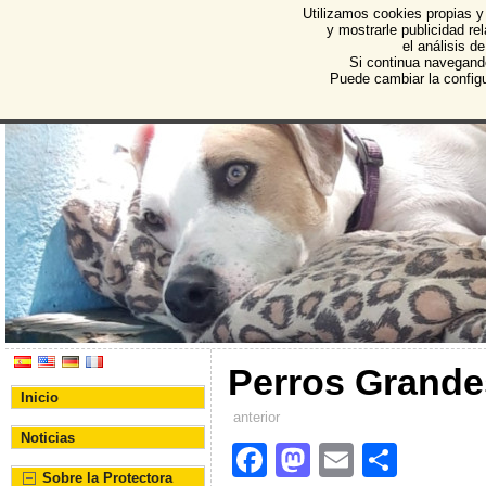
Utilizamos cookies propias y
Protectora de Animales d
y mostrarle publicidad r
el análisis d
Asociación Protectora de Animales y Plantas de Bu
Si continua navegand
Puede cambiar la config
Perros Grande
Inicio
anterior
Noticias
F
M
E
C
Sobre la Protectora