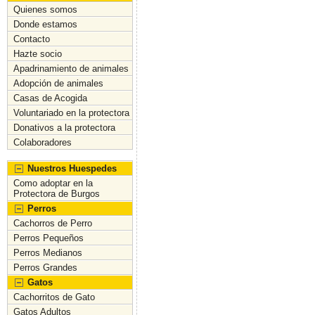
a
a
m
o
Quienes somos
c
st
ai
m
Donde estamos
Contacto
e
o
l
p
Hazte socio
b
d
ar
Apadrinamiento de animales
Adopción de animales
o
o
tir
Casas de Acogida
o
n
Voluntariado en la protectora
Donativos a la protectora
k
Colaboradores
Nuestros Huespedes
Como adoptar en la
Protectora de Burgos
Perros
Cachorros de Perro
Perros Pequeños
Perros Medianos
Perros Grandes
Gatos
Cachorritos de Gato
Gatos Adultos