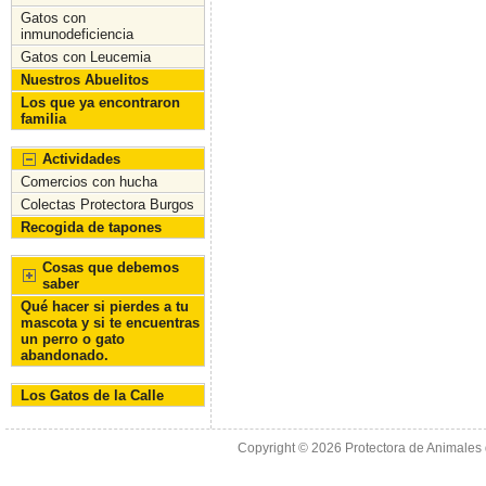
Gatos con
inmunodeficiencia
Gatos con Leucemia
Nuestros Abuelitos
Los que ya encontraron
familia
Actividades
Comercios con hucha
Colectas Protectora Burgos
Recogida de tapones
Cosas que debemos
saber
Qué hacer si pierdes a tu
mascota y si te encuentras
un perro o gato
abandonado.
Los Gatos de la Calle
Copyright © 2026
Protectora de Animales