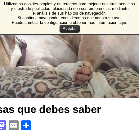
Utilizamos cookies propias y de terceros para mejorar nuestros servicios
e Animales de Burgos
y mostrarle publicidad relacionada con sus preferencias mediante
el análisis de sus hábitos de navegación.
 Animales y Plantas de Burgos
Si continua navegando, consideramos que acepta su uso.
Puede cambiar la configuración u obtener más información
aqui
.
Aceptar
as que debes saber
M
E
C
a
m
o