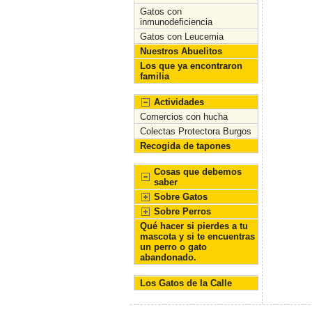
Gatos con
inmunodeficiencia
Gatos con Leucemia
Nuestros Abuelitos
Los que ya encontraron
familia
Actividades
Comercios con hucha
Colectas Protectora Burgos
Recogida de tapones
Cosas que debemos
saber
Sobre Gatos
Sobre Perros
Qué hacer si pierdes a tu
mascota y si te encuentras
un perro o gato
abandonado.
Los Gatos de la Calle