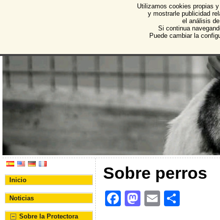
Utilizamos cookies propias y
Protectora de Animales d
y mostrarle publicidad r
el análisis d
Asociación Protectora de Animales y Plantas de Bu
Si continua navegand
Puede cambiar la config
Sobre perros
Inicio
F
M
E
C
Noticias
a
a
m
o
Sobre la Protectora