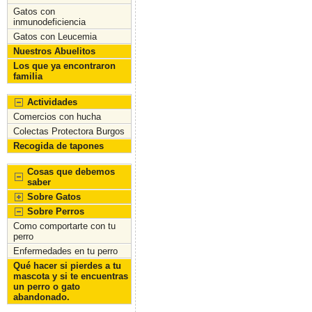
Gatos con
inmunodeficiencia
Gatos con Leucemia
Nuestros Abuelitos
Los que ya encontraron
familia
Actividades
Comercios con hucha
Colectas Protectora Burgos
Recogida de tapones
Cosas que debemos
saber
Sobre Gatos
Sobre Perros
Como comportarte con tu
perro
Enfermedades en tu perro
Qué hacer si pierdes a tu
mascota y si te encuentras
un perro o gato
abandonado.