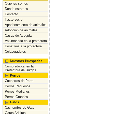
c
st
ai
m
Quienes somos
Donde estamos
e
o
l
p
Contacto
b
d
ar
Hazte socio
Apadrinamiento de animales
o
o
tir
Adopción de animales
o
n
Casas de Acogida
Voluntariado en la protectora
k
Donativos a la protectora
Colaboradores
Nuestros Huespedes
Como adoptar en la
Protectora de Burgos
Perros
Cachorros de Perro
Perros Pequeños
Perros Medianos
Perros Grandes
Gatos
Cachorritos de Gato
Gatos Adultos