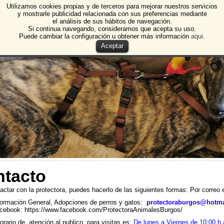
Utilizamos cookies propias y de terceros para mejorar nuestros servicios
e Animales de Burgos
y mostrarle publicidad relacionada con sus preferencias mediante
el análisis de sus hábitos de navegación.
 Animales y Plantas de Burgos
Si continua navegando, consideramos que acepta su uso.
Puede cambiar la configuración u obtener más información
aqui
.
Aceptar
tacto
actar con la protectora, puedes hacerlo de las siguientes formas: Por correo e
formación General, Adopciones de perros y gatos:
protectoraburgos@hotm
cebook: https://www.facebook.com/ProtectoraAnimalesBurgos/
orario de atención al publico, para visitas es:
De lunes a Viernes de 10:00 h 