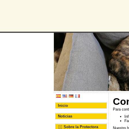
Protectora d
Asociación Protectora de
Con
Inicio
Para cont
Noticias
In
Fa
Sobre la Protectora
Nuestro h