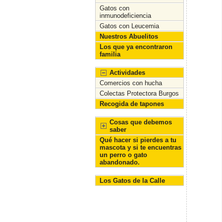
Gatos con
inmunodeficiencia
Gatos con Leucemia
Nuestros Abuelitos
Los que ya encontraron
familia
Actividades
Comercios con hucha
Colectas Protectora Burgos
Recogida de tapones
Cosas que debemos
saber
Qué hacer si pierdes a tu
mascota y si te encuentras
un perro o gato
abandonado.
Los Gatos de la Calle