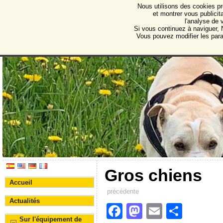
Nous utilisons des cookies pr
Protectora de Animales d
et montrer vous publicita
l'analyse de 
Association pour la protection des animaux et des 
Si vous continuez à naviguer, N
Vous pouvez modifier les par
Gros chiens
Accueil
précédente
Actualités
F
M
E
S
Sur l'équipement de