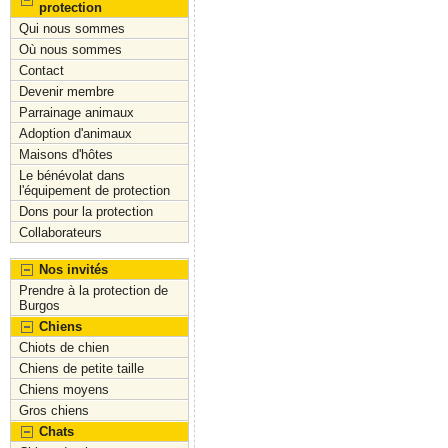
a
a
m
h
protection
Qui nous sommes
c
st
ai
ar
Où nous sommes
e
o
l
e
Contact
Devenir membre
b
d
Parrainage animaux
o
o
Adoption d'animaux
Maisons d'hôtes
o
n
Le bénévolat dans
k
l'équipement de protection
Dons pour la protection
Collaborateurs
Nos invités
Prendre à la protection de
Burgos
Chiens
Chiots de chien
Chiens de petite taille
Chiens moyens
Gros chiens
Chats