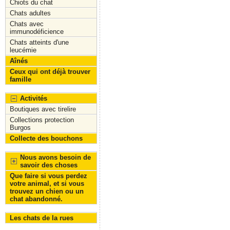
Chiots du chat
Chats adultes
Chats avec
immunodéficience
Chats atteints d'une
leucémie
Aînés
Ceux qui ont déjà trouver
famille
Activités
Boutiques avec tirelire
Collections protection
Burgos
Collecte des bouchons
Nous avons besoin de
savoir des choses
Que faire si vous perdez
votre animal, et si vous
trouvez un chien ou un
chat abandonné.
Les chats de la rues