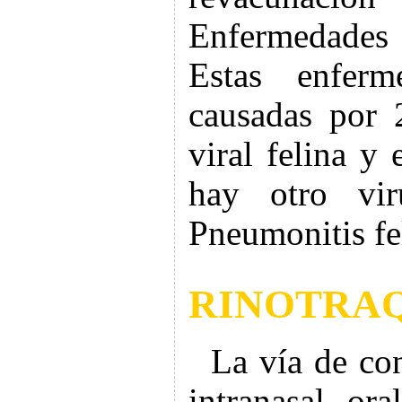
Enfermedades v
Estas enfer
causadas por 2
viral felina y 
hay otro vi
Pneumonitis fe
RINOTRAQ
La vía de con
intranasal, ora