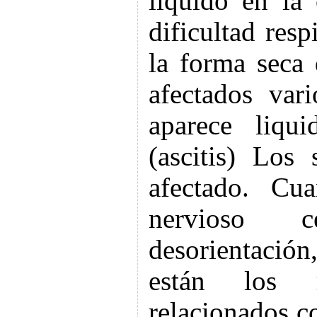
liquido en la
dificultad resp
la forma seca
afectados var
aparece liqu
(ascitis) Los
afectado. Cua
nervioso ce
desorientación
están los r
relacionados co