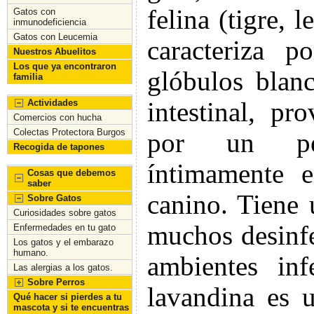
felina (tigre, 
Gatos con
inmunodeficiencia
Gatos con Leucemia
caracteriza 
Nuestros Abuelitos
Los que ya encontraron
glóbulos blan
familia
Actividades
intestinal, pr
Comercios con hucha
Colectas Protectora Burgos
por un peq
Recogida de tapones
íntimamente e
Cosas que debemos
saber
canino.
Tiene 
Sobre Gatos
Curiosidades sobre gatos
muchos desinfe
Enfermedades en tu gato
Los gatos y el embarazo
humano.
ambientes in
Las alergias a los gatos.
Sobre Perros
lavandina es 
Qué hacer si pierdes a tu
mascota y si te encuentras