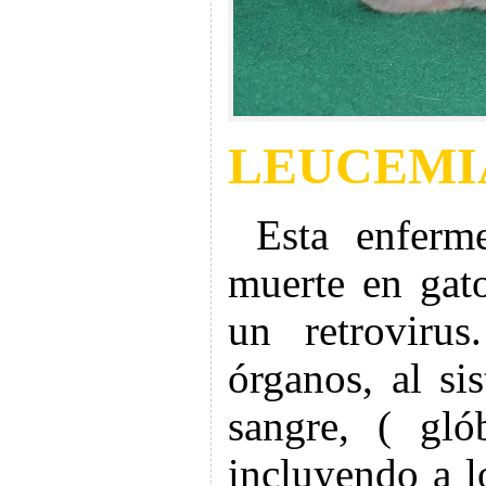
LEUCEMI
Esta enferm
muerte en gat
un retrovirus
órganos, al si
sangre, ( gló
incluyendo a l