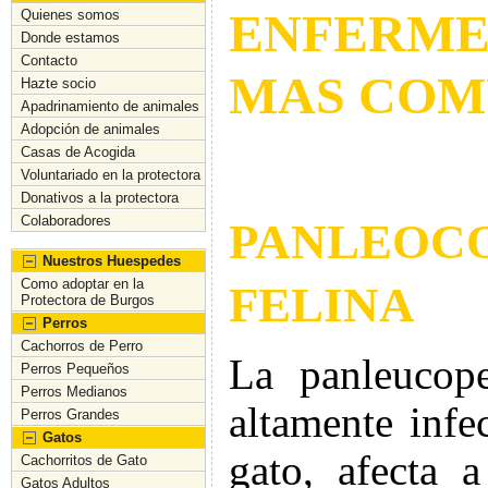
ENFERME
Quienes somos
Donde estamos
Contacto
MAS COM
Hazte socio
Apadrinamiento de animales
Adopción de animales
Casas de Acogida
Voluntariado en la protectora
Donativos a la protectora
Colaboradores
PANLEO
Nuestros Huespedes
Como adoptar en la
FELINA
Protectora de Burgos
Perros
Cachorros de Perro
La panleucope
Perros Pequeños
Perros Medianos
altamente infe
Perros Grandes
Gatos
gato, afecta 
Cachorritos de Gato
Gatos Adultos