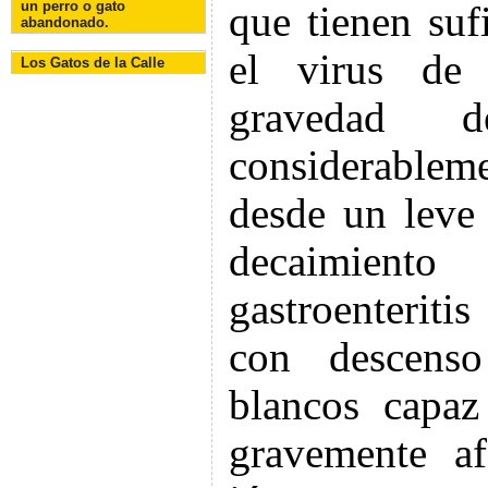
un perro o gato
que tienen suf
abandonado.
el virus de 
Los Gatos de la Calle
gravedad 
considerableme
desde un leve
decaimient
gastroenterit
con descenso
blancos capaz
gravemente af