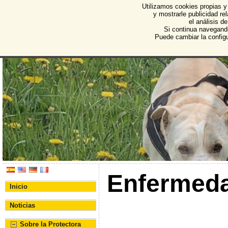
Utilizamos cookies propias y
Protectora de Animales d
y mostrarle publicidad r
el análisis d
Asociación Protectora de Animales y Plantas de Bu
Si continua navegand
Puede cambiar la config
Enfermeda
Inicio
Noticias
Sobre la Protectora