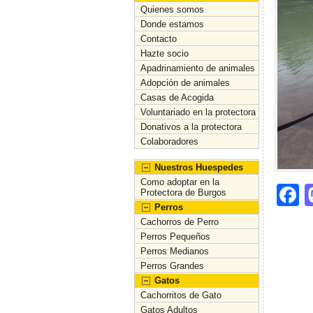
Quienes somos
Donde estamos
Contacto
Hazte socio
Apadrinamiento de animales
Adopción de animales
Casas de Acogida
Voluntariado en la protectora
Donativos a la protectora
Colaboradores
Nuestros Huespedes
Como adoptar en la
F
Protectora de Burgos
Perros
a
Cachorros de Perro
c
Perros Pequeños
Perros Medianos
e
Perros Grandes
b
Gatos
Cachorritos de Gato
o
Gatos Adultos