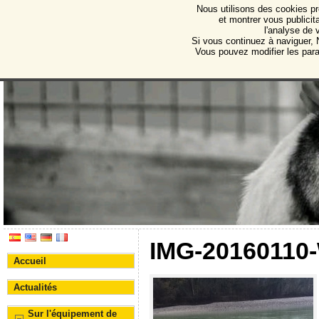
Nous utilisons des cookies pr
Protectora de Animales d
et montrer vous publicita
l'analyse de 
Association pour la protection des animaux et des 
Si vous continuez à naviguer, N
Vous pouvez modifier les par
IMG-20160110
Accueil
Actualités
Sur l'équipement de