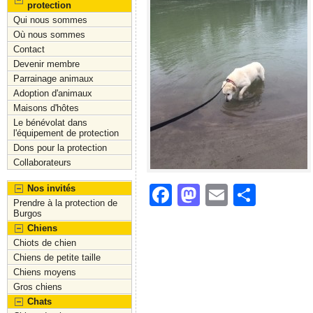
protection
Qui nous sommes
Où nous sommes
Contact
Devenir membre
Parrainage animaux
Adoption d'animaux
Maisons d'hôtes
Le bénévolat dans
l'équipement de protection
Dons pour la protection
Collaborateurs
F
M
E
S
Nos invités
Prendre à la protection de
a
a
m
h
Burgos
Chiens
c
st
ai
ar
Chiots de chien
e
o
l
e
Chiens de petite taille
Chiens moyens
b
d
Gros chiens
o
o
Chats