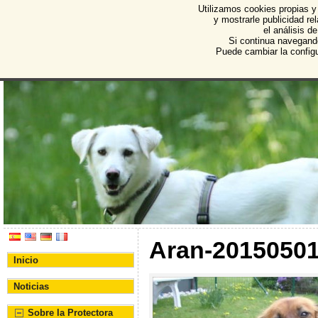
Utilizamos cookies propias y
Protectora de Animales d
y mostrarle publicidad r
el análisis d
Asociación Protectora de Animales y Plantas de Bu
Si continua navegand
Puede cambiar la config
Aran-2015050
Inicio
Noticias
Sobre la Protectora