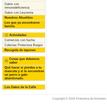
o
n
Gatos con
inmunodeficiencia
k
Gatos con Leucemia
Nuestros Abuelitos
Los que ya encontraron
familia
Actividades
Comercios con hucha
Colectas Protectora Burgos
Recogida de tapones
Cosas que debemos
saber
Qué hacer si pierdes a tu
mascota y si te encuentras
un perro o gato
abandonado.
Los Gatos de la Calle
Copyright © 2026
Protectora de Animales