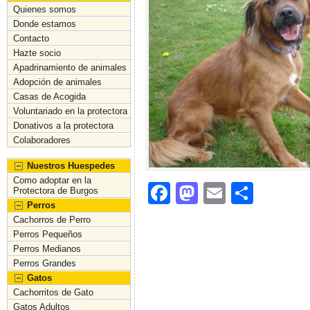
Quienes somos
Donde estamos
Contacto
Hazte socio
Apadrinamiento de animales
Adopción de animales
Casas de Acogida
Voluntariado en la protectora
Donativos a la protectora
Colaboradores
Nuestros Huespedes
Como adoptar en la
F
M
E
C
Protectora de Burgos
Perros
a
a
m
o
Cachorros de Perro
c
st
ai
m
Perros Pequeños
Perros Medianos
e
o
l
p
Perros Grandes
b
d
ar
Gatos
Cachorritos de Gato
o
o
tir
Gatos Adultos