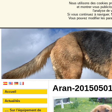
Nous utilisons des cookies pr
Protectora de Animales d
et montrer vous publicita
l'analyse de 
Association pour la protection des animaux et des 
Si vous continuez à naviguer, N
Vous pouvez modifier les par
Aran-2015050
Accueil
Actualités
Sur l'équipement de