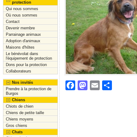
protection
Qui nous sommes
Où nous sommes
Contact
Devenir membre
Parrainage animaux
Adoption d'animaux
Maisons d'hôtes
Le bénévolat dans
l'équipement de protection
Dons pour la protection
Collaborateurs
F
M
E
S
Nos invités
Prendre à la protection de
a
a
m
h
Burgos
Chiens
c
st
ai
ar
Chiots de chien
e
o
l
e
Chiens de petite taille
Chiens moyens
b
d
Gros chiens
o
o
Chats