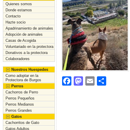
Quienes somos
Donde estamos
Contacto
Hazte socio
Apadrinamiento de animales
Adopción de animales
Casas de Acogida
Voluntariado en la protectora
Donativos a la protectora
Colaboradores
Nuestros Huespedes
Como adoptar en la
F
M
E
C
Protectora de Burgos
Perros
a
a
m
o
Cachorros de Perro
c
st
ai
m
Perros Pequeños
Perros Medianos
e
o
l
p
Perros Grandes
b
d
ar
Gatos
Cachorritos de Gato
o
o
tir
Gatos Adultos