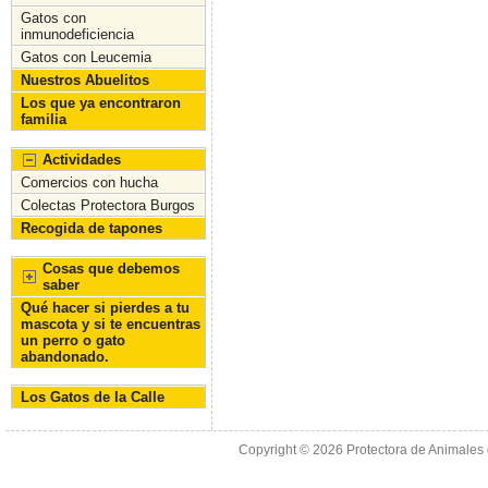
o
n
Gatos con
inmunodeficiencia
k
Gatos con Leucemia
Nuestros Abuelitos
Los que ya encontraron
familia
Actividades
Comercios con hucha
Colectas Protectora Burgos
Recogida de tapones
Cosas que debemos
saber
Qué hacer si pierdes a tu
mascota y si te encuentras
un perro o gato
abandonado.
Los Gatos de la Calle
Copyright © 2026
Protectora de Animales