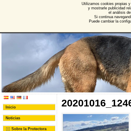
Utilizamos cookies propias y
Protectora de Animales d
y mostrarle publicidad r
el análisis d
Asociación Protectora de Animales y Plantas de Bu
Si continua navegand
Puede cambiar la config
20201016_124
Inicio
Noticias
Sobre la Protectora