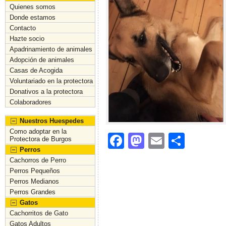
Quienes somos
Donde estamos
Contacto
Hazte socio
Apadrinamiento de animales
Adopción de animales
Casas de Acogida
Voluntariado en la protectora
Donativos a la protectora
Colaboradores
Nuestros Huespedes
Como adoptar en la
F
M
E
C
Protectora de Burgos
Perros
a
a
m
o
Cachorros de Perro
c
st
ai
m
Perros Pequeños
Perros Medianos
e
o
l
p
Perros Grandes
b
d
ar
Gatos
Cachorritos de Gato
o
o
tir
Gatos Adultos