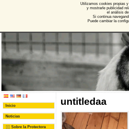
Utilizamos cookies propias y
Protectora de Animales d
y mostrarle publicidad r
el análisis d
Asociación Protectora de Animales y Plantas de Bu
Si continua navegand
Puede cambiar la config
untitledaa
Inicio
Noticias
Sobre la Protectora