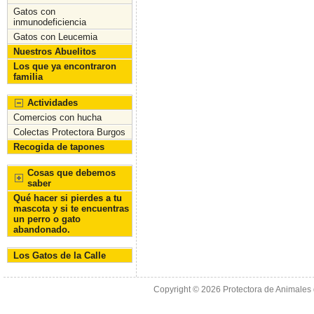
o
n
Gatos con
inmunodeficiencia
k
Gatos con Leucemia
Nuestros Abuelitos
Los que ya encontraron
familia
Actividades
Comercios con hucha
Colectas Protectora Burgos
Recogida de tapones
Cosas que debemos
saber
Qué hacer si pierdes a tu
mascota y si te encuentras
un perro o gato
abandonado.
Los Gatos de la Calle
Copyright © 2026
Protectora de Animales