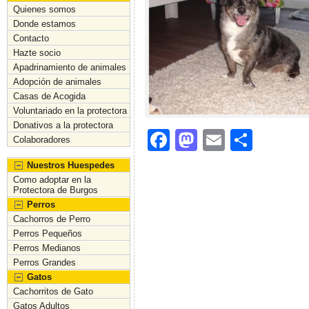
Quienes somos
Donde estamos
Contacto
Hazte socio
Apadrinamiento de animales
Adopción de animales
Casas de Acogida
Voluntariado en la protectora
Donativos a la protectora
F
M
E
C
Colaboradores
a
a
m
o
Nuestros Huespedes
c
st
ai
m
Como adoptar en la
Protectora de Burgos
e
o
l
p
Perros
Cachorros de Perro
b
d
ar
Perros Pequeños
o
o
tir
Perros Medianos
Perros Grandes
o
n
Gatos
k
Cachorritos de Gato
Gatos Adultos