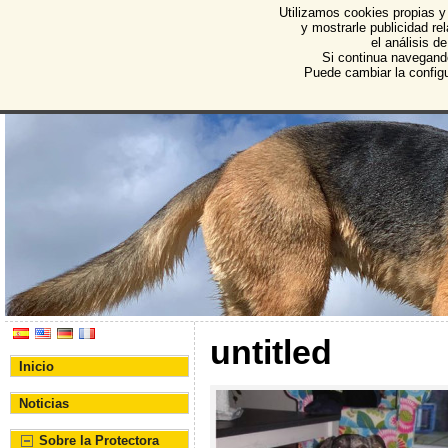
Utilizamos cookies propias y
Protectora de Animales d
y mostrarle publicidad r
el análisis d
Asociación Protectora de Animales y Plantas de Bu
Si continua navegand
Puede cambiar la config
untitled
Inicio
Noticias
Sobre la Protectora