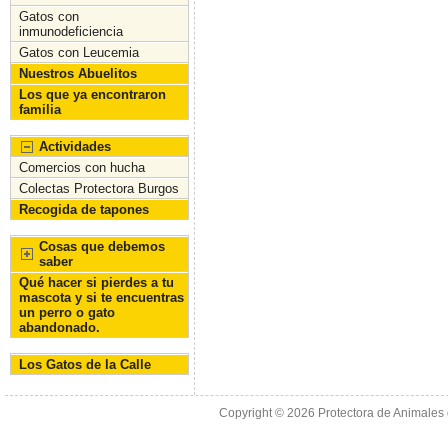
Gatos con
inmunodeficiencia
Gatos con Leucemia
Nuestros Abuelitos
Los que ya encontraron
familia
Actividades
Comercios con hucha
Colectas Protectora Burgos
Recogida de tapones
Cosas que debemos
saber
Qué hacer si pierdes a tu
mascota y si te encuentras
un perro o gato
abandonado.
Los Gatos de la Calle
Copyright © 2026
Protectora de Animales