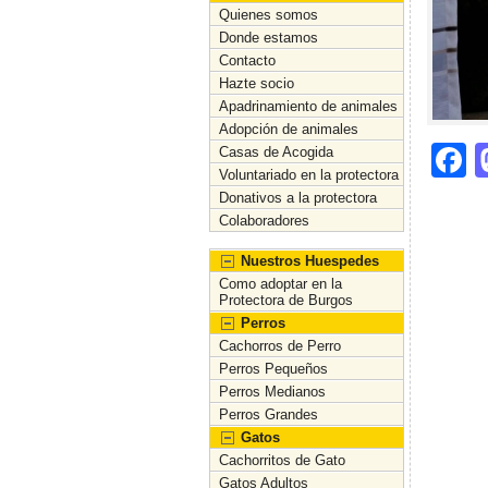
Quienes somos
Donde estamos
Contacto
Hazte socio
Apadrinamiento de animales
Adopción de animales
F
Casas de Acogida
Voluntariado en la protectora
a
Donativos a la protectora
c
Colaboradores
e
Nuestros Huespedes
Como adoptar en la
b
Protectora de Burgos
o
Perros
Cachorros de Perro
o
Perros Pequeños
Perros Medianos
k
Perros Grandes
Gatos
Cachorritos de Gato
Gatos Adultos