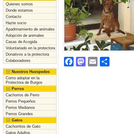
Quienes somos
Donde estamos
Contacto
Hazte socio
Apadrinamiento de animales
Adopción de animales
Casas de Acogida
Voluntariado en la protectora
Donativos a la protectora
F
M
E
C
Colaboradores
a
a
m
o
Nuestros Huespedes
c
st
ai
m
Como adoptar en la
Protectora de Burgos
e
o
l
p
Perros
Cachorros de Perro
b
d
ar
Perros Pequeños
o
o
tir
Perros Medianos
Perros Grandes
o
n
Gatos
k
Cachorritos de Gato
Gatos Adultos