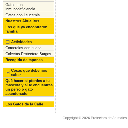
Gatos con
inmunodeficiencia
Gatos con Leucemia
Nuestros Abuelitos
Los que ya encontraron
familia
Actividades
Comercios con hucha
Colectas Protectora Burgos
Recogida de tapones
Cosas que debemos
saber
Qué hacer si pierdes a tu
mascota y si te encuentras
un perro o gato
abandonado.
Los Gatos de la Calle
Copyright © 2026
Protectora de Animales