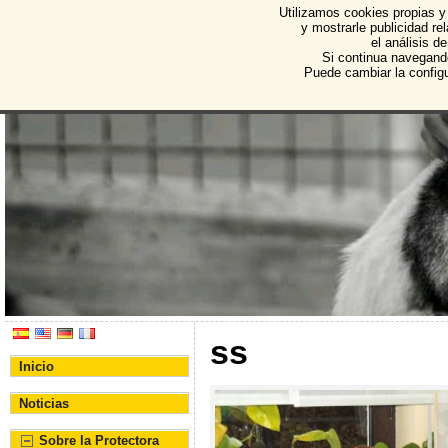
Utilizamos cookies propias y
Protectora de Animales d
y mostrarle publicidad r
el análisis d
Asociación Protectora de Animales y Plantas de Bu
Si continua navegand
Puede cambiar la config
ss
Inicio
Noticias
Sobre la Protectora