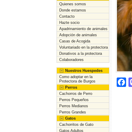
Quienes somos
Donde estamos
Contacto
Hazte socio
Apadrinamiento de animales
Adopción de animales
Casas de Acogida
Voluntariado en la protectora
Donativos a la protectora
Colaboradores
Nuestros Huespedes
Como adoptar en la
F
Protectora de Burgos
Perros
a
Cachorros de Perro
c
Perros Pequeños
Perros Medianos
e
Perros Grandes
b
Gatos
Cachorritos de Gato
o
Gatos Adultos