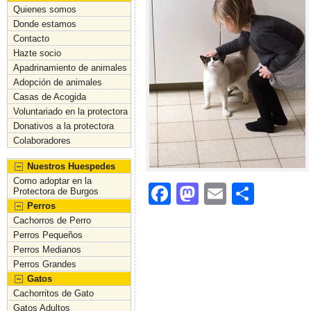
Quienes somos
Donde estamos
Contacto
Hazte socio
Apadrinamiento de animales
Adopción de animales
Casas de Acogida
Voluntariado en la protectora
Donativos a la protectora
Colaboradores
Nuestros Huespedes
Como adoptar en la
F
M
E
C
Protectora de Burgos
Perros
a
a
m
o
Cachorros de Perro
c
st
ai
m
Perros Pequeños
Perros Medianos
e
o
l
p
Perros Grandes
b
d
ar
Gatos
Cachorritos de Gato
o
o
tir
Gatos Adultos