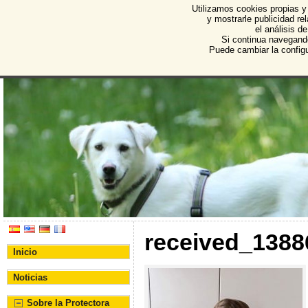
Utilizamos cookies propias y
Protectora de Animales d
y mostrarle publicidad r
el análisis d
Asociación Protectora de Animales y Plantas de Bu
Si continua navegand
Puede cambiar la config
received_138
Inicio
Noticias
Sobre la Protectora