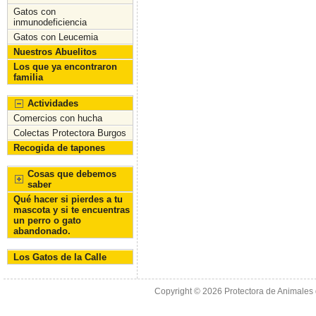
o
n
Gatos con
inmunodeficiencia
k
Gatos con Leucemia
Nuestros Abuelitos
Los que ya encontraron
familia
Actividades
Comercios con hucha
Colectas Protectora Burgos
Recogida de tapones
Cosas que debemos
saber
Qué hacer si pierdes a tu
mascota y si te encuentras
un perro o gato
abandonado.
Los Gatos de la Calle
Copyright © 2026
Protectora de Animales