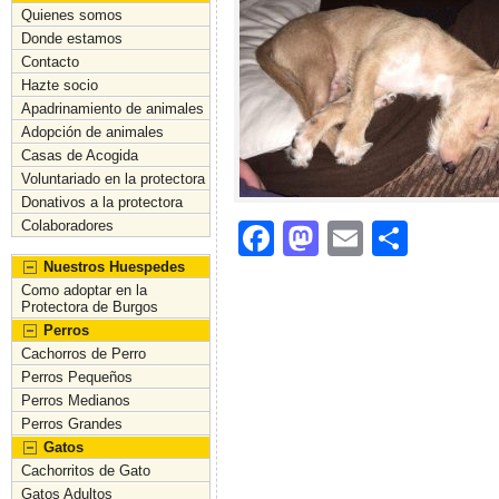
Quienes somos
Donde estamos
Contacto
Hazte socio
Apadrinamiento de animales
Adopción de animales
Casas de Acogida
Voluntariado en la protectora
Donativos a la protectora
Colaboradores
F
M
E
C
a
a
m
o
Nuestros Huespedes
Como adoptar en la
c
st
ai
m
Protectora de Burgos
Perros
e
o
l
p
Cachorros de Perro
b
d
ar
Perros Pequeños
Perros Medianos
o
o
tir
Perros Grandes
o
n
Gatos
Cachorritos de Gato
k
Gatos Adultos