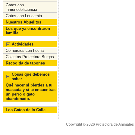
Gatos con
inmunodeficiencia
Gatos con Leucemia
Nuestros Abuelitos
Los que ya encontraron
familia
Actividades
Comercios con hucha
Colectas Protectora Burgos
Recogida de tapones
Cosas que debemos
saber
Qué hacer si pierdes a tu
mascota y si te encuentras
un perro o gato
abandonado.
Los Gatos de la Calle
Copyright © 2026
Protectora de Animales