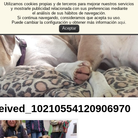
Utilizamos cookies propias y de terceros para mejorar nuestros servicios
e Animales de Burgos
y mostrarle publicidad relacionada con sus preferencias mediante
el análisis de sus hábitos de navegación.
 Animales y Plantas de Burgos
Si continua navegando, consideramos que acepta su uso.
Puede cambiar la configuración u obtener más información
aqui
.
Aceptar
eived_10210554120906970