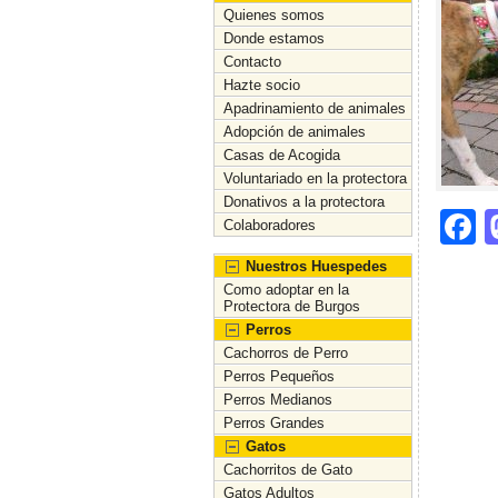
Quienes somos
Donde estamos
Contacto
Hazte socio
Apadrinamiento de animales
Adopción de animales
Casas de Acogida
Voluntariado en la protectora
Donativos a la protectora
F
Colaboradores
a
Nuestros Huespedes
c
Como adoptar en la
Protectora de Burgos
e
Perros
Cachorros de Perro
b
Perros Pequeños
o
Perros Medianos
Perros Grandes
o
Gatos
k
Cachorritos de Gato
Gatos Adultos