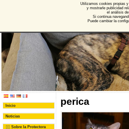
Utilizamos cookies propias y
Protectora de Animales d
y mostrarle publicidad r
el análisis d
Asociación Protectora de Animales y Plantas de Bu
Si continua navegand
Puede cambiar la config
perica
Inicio
Noticias
Sobre la Protectora