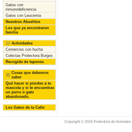
k
Gatos con
inmunodeficiencia
Gatos con Leucemia
Nuestros Abuelitos
Los que ya encontraron
familia
Actividades
Comercios con hucha
Colectas Protectora Burgos
Recogida de tapones
Cosas que debemos
saber
Qué hacer si pierdes a tu
mascota y si te encuentras
un perro o gato
abandonado.
Los Gatos de la Calle
Copyright © 2026
Protectora de Animales