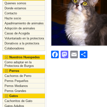
Quienes somos
Donde estamos
Contacto
Hazte socio
Apadrinamiento de animales
Adopción de animales
Casas de Acogida
Voluntariado en la protectora
Donativos a la protectora
Colaboradores
F
M
E
C
Nuestros Huespedes
a
a
m
o
Como adoptar en la
Protectora de Burgos
c
st
ai
m
Perros
e
o
l
p
Cachorros de Perro
Perros Pequeños
b
d
ar
Perros Medianos
o
o
tir
Perros Grandes
Gatos
o
n
Cachorritos de Gato
Gatos Adultos