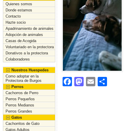
Quienes somos
Donde estamos
Contacto
Hazte socio
Apadrinamiento de animales
Adopción de animales
Casas de Acogida
Voluntariado en la protectora
Donativos a la protectora
Colaboradores
Nuestros Huespedes
Como adoptar en la
F
M
E
C
Protectora de Burgos
Perros
a
a
m
o
Cachorros de Perro
c
st
ai
m
Perros Pequeños
Perros Medianos
e
o
l
p
Perros Grandes
b
d
ar
Gatos
Cachorritos de Gato
o
o
tir
Gatos Adultos