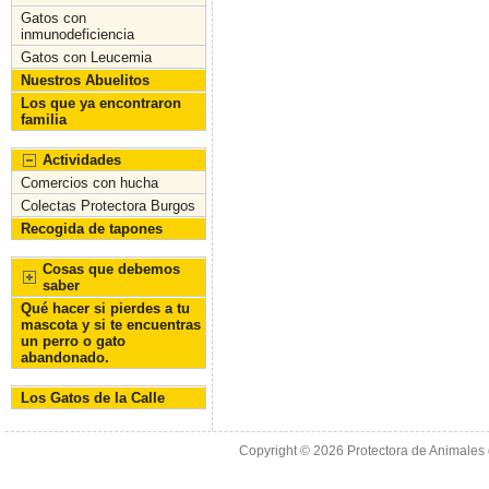
o
n
Gatos con
inmunodeficiencia
k
Gatos con Leucemia
Nuestros Abuelitos
Los que ya encontraron
familia
Actividades
Comercios con hucha
Colectas Protectora Burgos
Recogida de tapones
Cosas que debemos
saber
Qué hacer si pierdes a tu
mascota y si te encuentras
un perro o gato
abandonado.
Los Gatos de la Calle
Copyright © 2026
Protectora de Animales