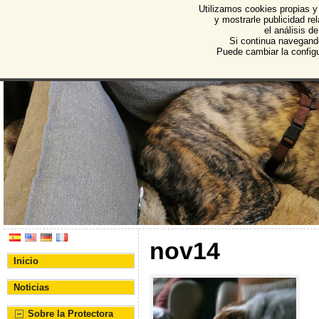
Utilizamos cookies propias y
Protectora de Animales d
y mostrarle publicidad r
el análisis d
Asociación Protectora de Animales y Plantas de Bu
Si continua navegand
Puede cambiar la config
nov14
Inicio
Noticias
Sobre la Protectora