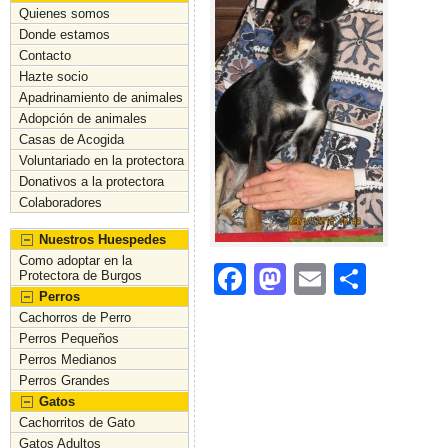
Quienes somos
Donde estamos
Contacto
Hazte socio
Apadrinamiento de animales
Adopción de animales
Casas de Acogida
Voluntariado en la protectora
Donativos a la protectora
Colaboradores
Nuestros Huespedes
Como adoptar en la
F
M
E
C
Protectora de Burgos
Perros
a
a
m
o
Cachorros de Perro
c
st
ai
m
Perros Pequeños
Perros Medianos
e
o
l
p
Perros Grandes
b
d
ar
Gatos
Cachorritos de Gato
o
o
tir
Gatos Adultos