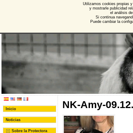
Utilizamos cookies propias y
Protectora de Animales d
y mostrarle publicidad r
el análisis d
Asociación Protectora de Animales y Plantas de Bu
Si continua navegand
Puede cambiar la config
NK-Amy-09.12.
Inicio
Noticias
Sobre la Protectora