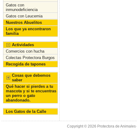
o
n
Gatos con
inmunodeficiencia
k
Gatos con Leucemia
Nuestros Abuelitos
Los que ya encontraron
familia
Actividades
Comercios con hucha
Colectas Protectora Burgos
Recogida de tapones
Cosas que debemos
saber
Qué hacer si pierdes a tu
mascota y si te encuentras
un perro o gato
abandonado.
Los Gatos de la Calle
Copyright © 2026
Protectora de Animales