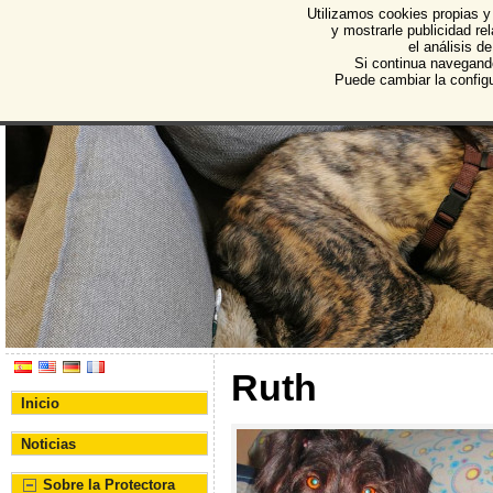
Utilizamos cookies propias y
Protectora de Animales d
y mostrarle publicidad r
el análisis d
Asociación Protectora de Animales y Plantas de Bu
Si continua navegand
Puede cambiar la config
Ruth
Inicio
Noticias
Sobre la Protectora