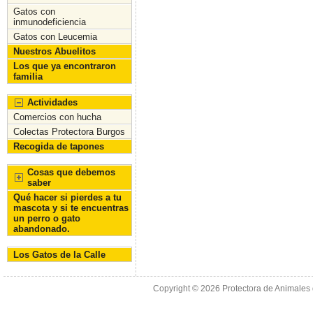
o
n
Gatos con
inmunodeficiencia
k
Gatos con Leucemia
Nuestros Abuelitos
Los que ya encontraron
familia
Actividades
Comercios con hucha
Colectas Protectora Burgos
Recogida de tapones
Cosas que debemos
saber
Qué hacer si pierdes a tu
mascota y si te encuentras
un perro o gato
abandonado.
Los Gatos de la Calle
Copyright © 2026
Protectora de Animales