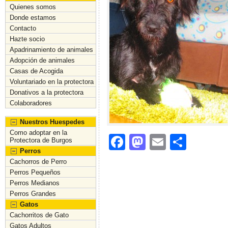
Quienes somos
Donde estamos
Contacto
Hazte socio
Apadrinamiento de animales
Adopción de animales
Casas de Acogida
Voluntariado en la protectora
Donativos a la protectora
Colaboradores
Nuestros Huespedes
Como adoptar en la
F
M
E
C
Protectora de Burgos
Perros
a
a
m
o
Cachorros de Perro
c
st
ai
m
Perros Pequeños
Perros Medianos
e
o
l
p
Perros Grandes
b
d
ar
Gatos
Cachorritos de Gato
o
o
tir
Gatos Adultos