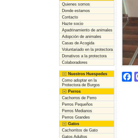
Quienes somos
Donde estamos
Contacto
Hazte socio
Apadrinamiento de animales
Adopción de animales
Casas de Acogida
Voluntariado en la protectora
Donativos a la protectora
Colaboradores
F
Nuestros Huespedes
Como adoptar en la
a
Protectora de Burgos
Perros
c
Cachorros de Perro
e
Perros Pequeños
Perros Medianos
b
Perros Grandes
o
Gatos
Cachorritos de Gato
o
Gatos Adultos