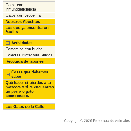
o
n
Gatos con
inmunodeficiencia
k
Gatos con Leucemia
Nuestros Abuelitos
Los que ya encontraron
familia
Actividades
Comercios con hucha
Colectas Protectora Burgos
Recogida de tapones
Cosas que debemos
saber
Qué hacer si pierdes a tu
mascota y si te encuentras
un perro o gato
abandonado.
Los Gatos de la Calle
Copyright © 2026
Protectora de Animales