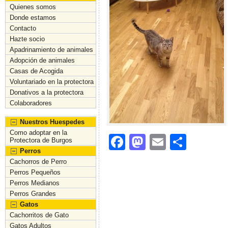
Quienes somos
Donde estamos
Contacto
Hazte socio
Apadrinamiento de animales
Adopción de animales
Casas de Acogida
Voluntariado en la protectora
Donativos a la protectora
Colaboradores
Nuestros Huespedes
Como adoptar en la
F
M
E
C
Protectora de Burgos
Perros
a
a
m
o
Cachorros de Perro
c
st
ai
m
Perros Pequeños
Perros Medianos
e
o
l
p
Perros Grandes
b
d
ar
Gatos
Cachorritos de Gato
o
o
tir
Gatos Adultos