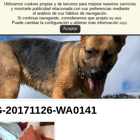
Utilizamos cookies propias y de terceros para mejorar nuestros servicios
e Animales de Burgos
y mostrarle publicidad relacionada con sus preferencias mediante
el análisis de sus hábitos de navegación.
 Animales y Plantas de Burgos
Si continua navegando, consideramos que acepta su uso.
Puede cambiar la configuración u obtener más información
aqui
.
Aceptar
G-20171126-WA0141