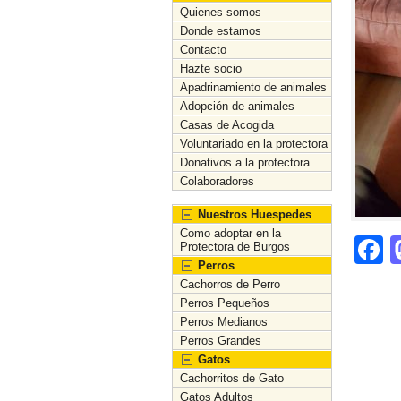
Quienes somos
Donde estamos
Contacto
Hazte socio
Apadrinamiento de animales
Adopción de animales
Casas de Acogida
Voluntariado en la protectora
Donativos a la protectora
Colaboradores
Nuestros Huespedes
Como adoptar en la
F
Protectora de Burgos
Perros
a
Cachorros de Perro
c
Perros Pequeños
Perros Medianos
e
Perros Grandes
b
Gatos
Cachorritos de Gato
o
Gatos Adultos