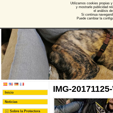
Utilizamos cookies propias y
Protectora de Animales d
y mostrarle publicidad r
el análisis d
Asociación Protectora de Animales y Plantas de Bu
Si continua navegand
Puede cambiar la config
IMG-20171125
Inicio
Noticias
Sobre la Protectora