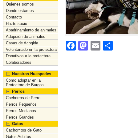
Quienes somos
Donde estamos
Contacto
Hazte socio
Apadrinamiento de animales
Adopción de animales
F
M
E
C
Casas de Acogida
Voluntariado en la protectora
a
a
m
o
Donativos a la protectora
c
st
ai
m
Colaboradores
e
o
l
p
Nuestros Huespedes
Como adoptar en la
b
d
ar
Protectora de Burgos
Perros
o
o
tir
Cachorros de Perro
o
n
Perros Pequeños
Perros Medianos
k
Perros Grandes
Gatos
Cachorritos de Gato
Gatos Adultos