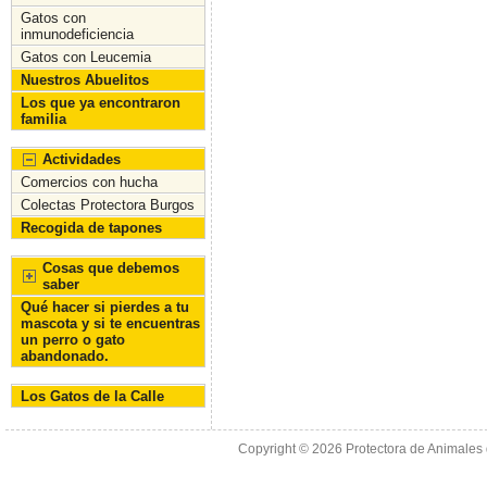
Gatos con
inmunodeficiencia
Gatos con Leucemia
Nuestros Abuelitos
Los que ya encontraron
familia
Actividades
Comercios con hucha
Colectas Protectora Burgos
Recogida de tapones
Cosas que debemos
saber
Qué hacer si pierdes a tu
mascota y si te encuentras
un perro o gato
abandonado.
Los Gatos de la Calle
Copyright © 2026
Protectora de Animales