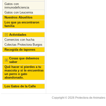
o
n
Gatos con
inmunodeficiencia
k
Gatos con Leucemia
Nuestros Abuelitos
Los que ya encontraron
familia
Actividades
Comercios con hucha
Colectas Protectora Burgos
Recogida de tapones
Cosas que debemos
saber
Qué hacer si pierdes a tu
mascota y si te encuentras
un perro o gato
abandonado.
Los Gatos de la Calle
Copyright © 2026
Protectora de Animales