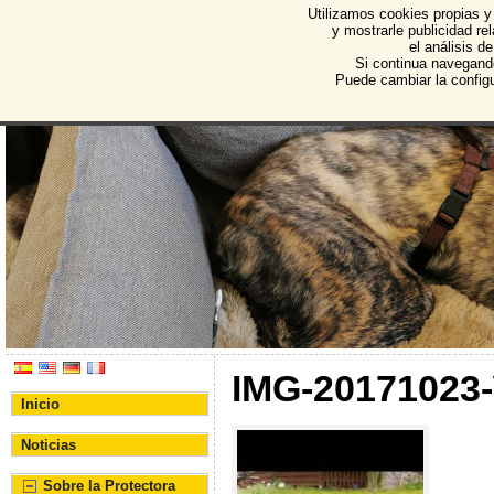
Utilizamos cookies propias y
Protectora de Animales d
y mostrarle publicidad r
el análisis d
Asociación Protectora de Animales y Plantas de Bu
Si continua navegand
Puede cambiar la config
IMG-20171023
Inicio
Noticias
Sobre la Protectora