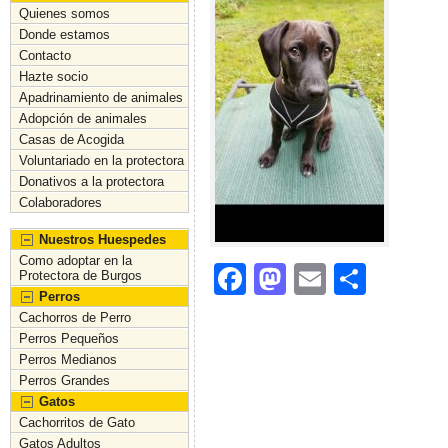
Quienes somos
Donde estamos
Contacto
Hazte socio
Apadrinamiento de animales
Adopción de animales
Casas de Acogida
Voluntariado en la protectora
Donativos a la protectora
Colaboradores
Nuestros Huespedes
Como adoptar en la
F
M
E
C
Protectora de Burgos
Perros
a
a
m
o
Cachorros de Perro
c
st
ai
m
Perros Pequeños
Perros Medianos
e
o
l
p
Perros Grandes
b
d
ar
Gatos
Cachorritos de Gato
o
o
tir
Gatos Adultos