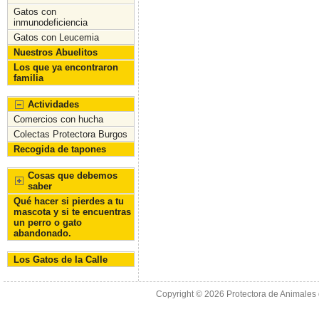
Gatos con
inmunodeficiencia
Gatos con Leucemia
Nuestros Abuelitos
Los que ya encontraron
familia
Actividades
Comercios con hucha
Colectas Protectora Burgos
Recogida de tapones
Cosas que debemos
saber
Qué hacer si pierdes a tu
mascota y si te encuentras
un perro o gato
abandonado.
Los Gatos de la Calle
Copyright © 2026
Protectora de Animales