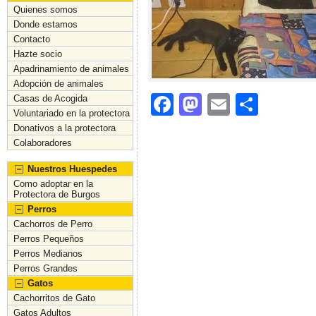
Quienes somos
Donde estamos
Contacto
Hazte socio
Apadrinamiento de animales
Adopción de animales
F
M
E
C
Casas de Acogida
Voluntariado en la protectora
a
a
m
o
Donativos a la protectora
c
st
ai
m
Colaboradores
e
o
l
p
Nuestros Huespedes
Como adoptar en la
b
d
ar
Protectora de Burgos
Perros
o
o
tir
Cachorros de Perro
o
n
Perros Pequeños
Perros Medianos
k
Perros Grandes
Gatos
Cachorritos de Gato
Gatos Adultos