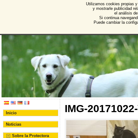
Utilizamos cookies propias y
Protectora de Animales d
y mostrarle publicidad r
el análisis d
Asociación Protectora de Animales y Plantas de Bu
Si continua navegand
Puede cambiar la config
IMG-20171022
Inicio
Noticias
Sobre la Protectora