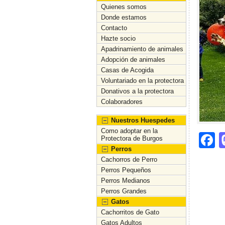
Quienes somos
Donde estamos
Contacto
Hazte socio
Apadrinamiento de animales
Adopción de animales
Casas de Acogida
Voluntariado en la protectora
Donativos a la protectora
Colaboradores
Nuestros Huespedes
Como adoptar en la
F
Protectora de Burgos
Perros
a
Cachorros de Perro
c
Perros Pequeños
Perros Medianos
e
Perros Grandes
b
Gatos
Cachorritos de Gato
o
Gatos Adultos