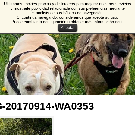
Utilizamos cookies propias y de terceros para mejorar nuestros servicios
e Animales de Burgos
y mostrarle publicidad relacionada con sus preferencias mediante
el análisis de sus hábitos de navegación.
 Animales y Plantas de Burgos
Si continua navegando, consideramos que acepta su uso.
Puede cambiar la configuración u obtener más información
aqui
.
Aceptar
G-20170914-WA0353