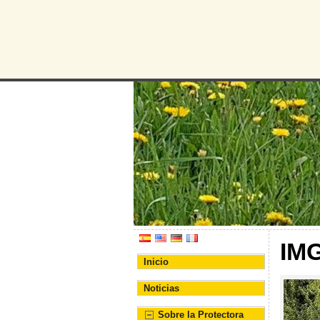
Protectora d
Asociación Protectora de
IM
Inicio
Noticias
Sobre la Protectora