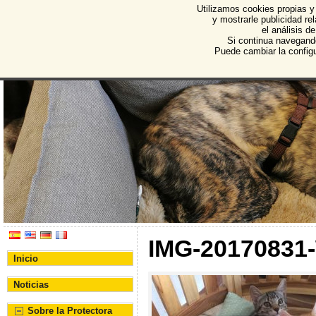
Utilizamos cookies propias y
Protectora de Animales d
y mostrarle publicidad r
el análisis d
Asociación Protectora de Animales y Plantas de Bu
Si continua navegand
Puede cambiar la config
IMG-20170831
Inicio
Noticias
Sobre la Protectora