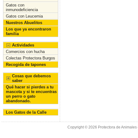
Gatos con
inmunodeficiencia
Gatos con Leucemia
Nuestros Abuelitos
Los que ya encontraron
familia
Actividades
Comercios con hucha
Colectas Protectora Burgos
Recogida de tapones
Cosas que debemos
saber
Qué hacer si pierdes a tu
mascota y si te encuentras
un perro o gato
abandonado.
Los Gatos de la Calle
Copyright © 2026
Protectora de Animales