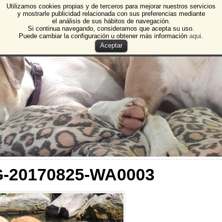
Utilizamos cookies propias y de terceros para mejorar nuestros servicios
e Animales de Burgos
y mostrarle publicidad relacionada con sus preferencias mediante
el análisis de sus hábitos de navegación.
 Animales y Plantas de Burgos
Si continua navegando, consideramos que acepta su uso.
Puede cambiar la configuración u obtener más información
aqui
.
Aceptar
G-20170825-WA0003