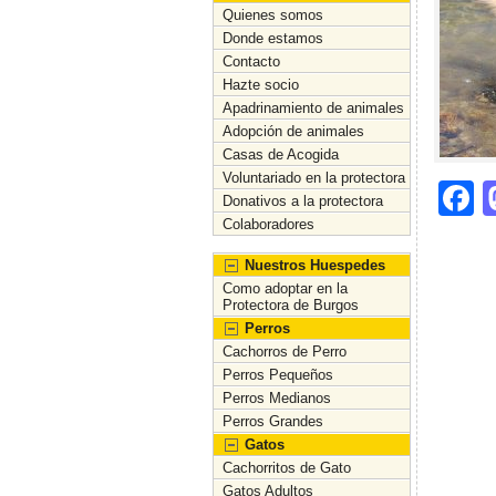
Quienes somos
Donde estamos
Contacto
Hazte socio
Apadrinamiento de animales
Adopción de animales
Casas de Acogida
Voluntariado en la protectora
F
Donativos a la protectora
a
Colaboradores
c
Nuestros Huespedes
Como adoptar en la
e
Protectora de Burgos
b
Perros
Cachorros de Perro
o
Perros Pequeños
Perros Medianos
o
Perros Grandes
k
Gatos
Cachorritos de Gato
Gatos Adultos