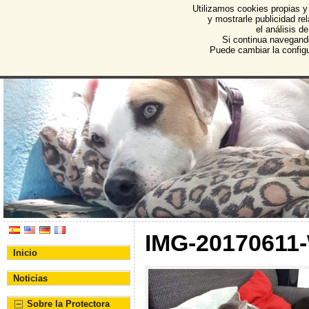
Utilizamos cookies propias y
Protectora de Animales d
y mostrarle publicidad r
el análisis d
Asociación Protectora de Animales y Plantas de Bu
Si continua navegand
Puede cambiar la config
IMG-20170611
Inicio
Noticias
Sobre la Protectora