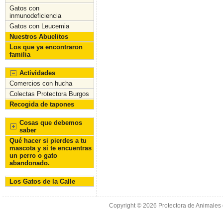
Gatos con
inmunodeficiencia
Gatos con Leucemia
Nuestros Abuelitos
Los que ya encontraron
familia
Actividades
Comercios con hucha
Colectas Protectora Burgos
Recogida de tapones
Cosas que debemos
saber
Qué hacer si pierdes a tu
mascota y si te encuentras
un perro o gato
abandonado.
Los Gatos de la Calle
Copyright © 2026
Protectora de Animales