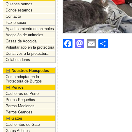
Quienes somos
Donde estamos
Contacto
Hazte socio
Apadrinamiento de animales
Adopción de animales
F
M
E
C
Casas de Acogida
Voluntariado en la protectora
a
a
m
o
Donativos a la protectora
c
st
ai
m
Colaboradores
e
o
l
p
Nuestros Huespedes
Como adoptar en la
b
d
ar
Protectora de Burgos
Perros
o
o
tir
Cachorros de Perro
o
n
Perros Pequeños
Perros Medianos
k
Perros Grandes
Gatos
Cachorritos de Gato
Gatos Adultos