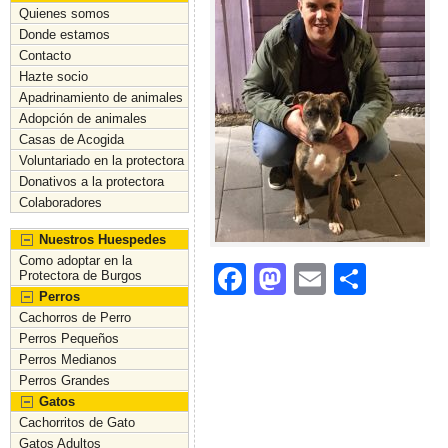
Quienes somos
Donde estamos
Contacto
Hazte socio
Apadrinamiento de animales
Adopción de animales
Casas de Acogida
Voluntariado en la protectora
Donativos a la protectora
Colaboradores
Nuestros Huespedes
Como adoptar en la
F
M
E
C
Protectora de Burgos
Perros
a
a
m
o
Cachorros de Perro
c
st
ai
m
Perros Pequeños
Perros Medianos
e
o
l
p
Perros Grandes
b
d
ar
Gatos
Cachorritos de Gato
o
o
tir
Gatos Adultos