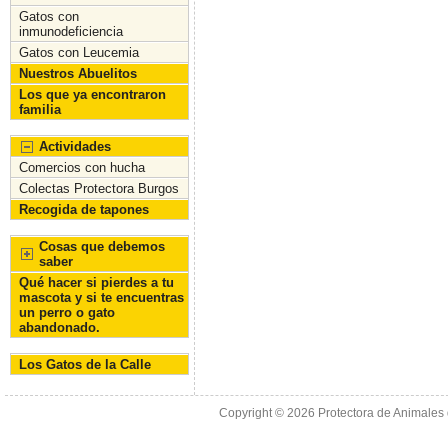
o
n
Gatos con
inmunodeficiencia
k
Gatos con Leucemia
Nuestros Abuelitos
Los que ya encontraron
familia
Actividades
Comercios con hucha
Colectas Protectora Burgos
Recogida de tapones
Cosas que debemos
saber
Qué hacer si pierdes a tu
mascota y si te encuentras
un perro o gato
abandonado.
Los Gatos de la Calle
Copyright © 2026
Protectora de Animales