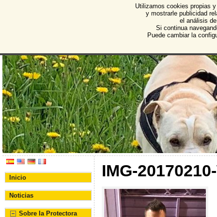
Utilizamos cookies propias y
Protectora de Animales d
y mostrarle publicidad r
el análisis d
Asociación Protectora de Animales y Plantas de Bu
Si continua navegand
Puede cambiar la config
IMG-20170210
Inicio
Noticias
Sobre la Protectora