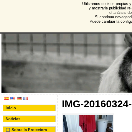
Utilizamos cookies propias y
Protectora de Animales d
y mostrarle publicidad r
el análisis d
Asociación Protectora de Animales y Plantas de Bu
Si continua navegand
Puede cambiar la config
IMG-20160324
Inicio
Noticias
Sobre la Protectora