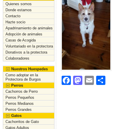
Quienes somos
Donde estamos
Contacto
Hazte socio
Apadrinamiento de animales
Adopción de animales
Casas de Acogida
Voluntariado en la protectora
Donativos a la protectora
Colaboradores
Nuestros Huespedes
Como adoptar en la
F
M
E
C
Protectora de Burgos
Perros
a
a
m
o
Cachorros de Perro
c
st
ai
m
Perros Pequeños
Perros Medianos
e
o
l
p
Perros Grandes
b
d
ar
Gatos
Cachorritos de Gato
o
o
tir
Gatos Adultos