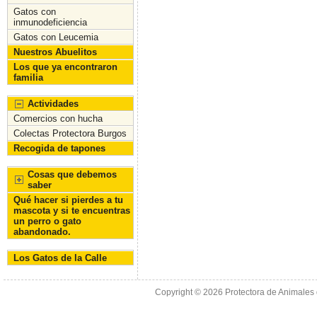
o
n
Gatos con
inmunodeficiencia
k
Gatos con Leucemia
Nuestros Abuelitos
Los que ya encontraron
familia
Actividades
Comercios con hucha
Colectas Protectora Burgos
Recogida de tapones
Cosas que debemos
saber
Qué hacer si pierdes a tu
mascota y si te encuentras
un perro o gato
abandonado.
Los Gatos de la Calle
Copyright © 2026
Protectora de Animales