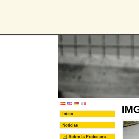
Protectora d
Asociación Protectora de
IM
Inicio
Noticias
Sobre la Protectora