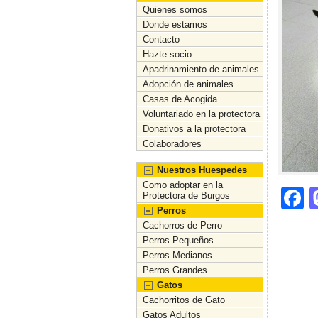
Quienes somos
Donde estamos
Contacto
Hazte socio
Apadrinamiento de animales
Adopción de animales
Casas de Acogida
Voluntariado en la protectora
Donativos a la protectora
Colaboradores
Nuestros Huespedes
Como adoptar en la
F
Protectora de Burgos
Perros
a
Cachorros de Perro
c
Perros Pequeños
Perros Medianos
e
Perros Grandes
b
Gatos
Cachorritos de Gato
o
Gatos Adultos