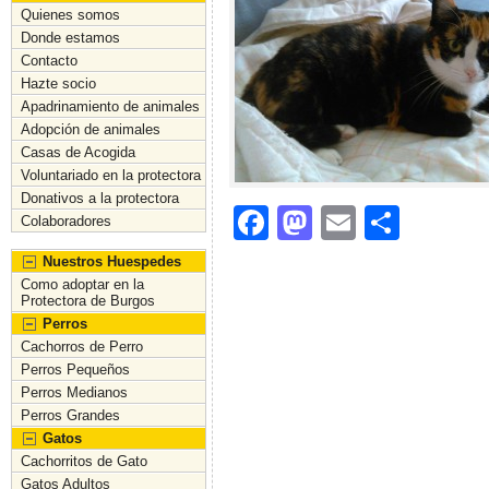
Quienes somos
Donde estamos
Contacto
Hazte socio
Apadrinamiento de animales
Adopción de animales
Casas de Acogida
Voluntariado en la protectora
Donativos a la protectora
F
M
E
C
Colaboradores
a
a
m
o
Nuestros Huespedes
c
st
ai
m
Como adoptar en la
Protectora de Burgos
e
o
l
p
Perros
Cachorros de Perro
b
d
ar
Perros Pequeños
o
o
tir
Perros Medianos
Perros Grandes
o
n
Gatos
k
Cachorritos de Gato
Gatos Adultos