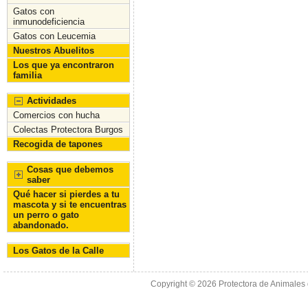
Gatos con
inmunodeficiencia
Gatos con Leucemia
Nuestros Abuelitos
Los que ya encontraron
familia
Actividades
Comercios con hucha
Colectas Protectora Burgos
Recogida de tapones
Cosas que debemos
saber
Qué hacer si pierdes a tu
mascota y si te encuentras
un perro o gato
abandonado.
Los Gatos de la Calle
Copyright © 2026
Protectora de Animales