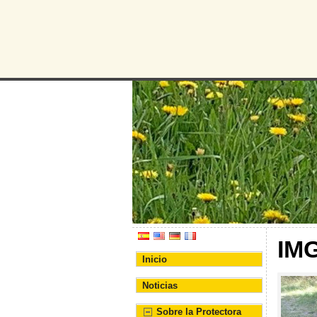
Protectora d
Asociación Protectora de
IM
Inicio
Noticias
Sobre la Protectora