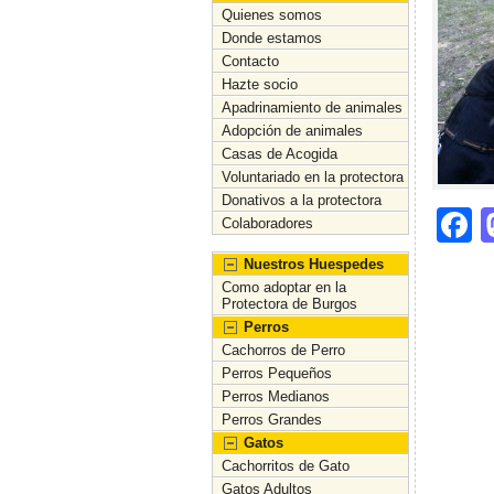
Quienes somos
Donde estamos
Contacto
Hazte socio
Apadrinamiento de animales
Adopción de animales
Casas de Acogida
Voluntariado en la protectora
Donativos a la protectora
F
Colaboradores
a
Nuestros Huespedes
c
Como adoptar en la
Protectora de Burgos
e
Perros
Cachorros de Perro
b
Perros Pequeños
o
Perros Medianos
Perros Grandes
o
Gatos
k
Cachorritos de Gato
Gatos Adultos