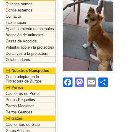
Quienes somos
Donde estamos
Contacto
Hazte socio
Apadrinamiento de animales
Adopción de animales
Casas de Acogida
Voluntariado en la protectora
Donativos a la protectora
Colaboradores
Nuestros Huespedes
Como adoptar en la
F
M
E
C
Protectora de Burgos
Perros
a
a
m
o
Cachorros de Perro
c
st
ai
m
Perros Pequeños
Perros Medianos
e
o
l
p
Perros Grandes
b
d
ar
Gatos
Cachorritos de Gato
o
o
tir
Gatos Adultos