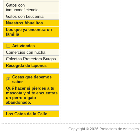
o
n
Gatos con
inmunodeficiencia
k
Gatos con Leucemia
Nuestros Abuelitos
Los que ya encontraron
familia
Actividades
Comercios con hucha
Colectas Protectora Burgos
Recogida de tapones
Cosas que debemos
saber
Qué hacer si pierdes a tu
mascota y si te encuentras
un perro o gato
abandonado.
Los Gatos de la Calle
Copyright © 2026
Protectora de Animales