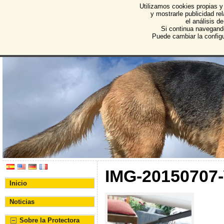
Utilizamos cookies propias y
Protectora de Animales d
y mostrarle publicidad r
el análisis d
Asociación Protectora de Animales y Plantas de Bu
Si continua navegand
Puede cambiar la config
IMG-20150707
Inicio
Noticias
Sobre la Protectora