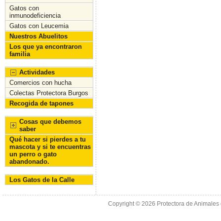
o
n
Gatos con
inmunodeficiencia
k
Gatos con Leucemia
Nuestros Abuelitos
Los que ya encontraron
familia
Actividades
Comercios con hucha
Colectas Protectora Burgos
Recogida de tapones
Cosas que debemos
saber
Qué hacer si pierdes a tu
mascota y si te encuentras
un perro o gato
abandonado.
Los Gatos de la Calle
Copyright © 2026
Protectora de Animales