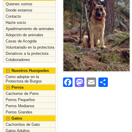
Quienes somos
Donde estamos
Contacto
Hazte socio
Apadrinamiento de animales
Adopción de animales
Casas de Acogida
Voluntariado en la protectora
Donativos a la protectora
Colaboradores
Nuestros Huespedes
Como adoptar en la
F
M
E
C
Protectora de Burgos
Perros
a
a
m
o
Cachorros de Perro
c
st
ai
m
Perros Pequeños
Perros Medianos
e
o
l
p
Perros Grandes
b
d
ar
Gatos
Cachorritos de Gato
o
o
tir
Gatos Adultos