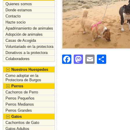
Quienes somos
Donde estamos
Contacto
Hazte socio
Apadrinamiento de animales
Adopción de animales
Casas de Acogida
Voluntariado en la protectora
Donativos a la protectora
F
M
E
C
Colaboradores
a
a
m
o
Nuestros Huespedes
c
st
ai
m
Como adoptar en la
Protectora de Burgos
e
o
l
p
Perros
Cachorros de Perro
b
d
ar
Perros Pequeños
o
o
tir
Perros Medianos
Perros Grandes
o
n
Gatos
k
Cachorritos de Gato
Gatos Adultos