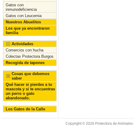
Gatos con
inmunodeficiencia
Gatos con Leucemia
Nuestros Abuelitos
Los que ya encontraron
familia
Actividades
Comercios con hucha
Colectas Protectora Burgos
Recogida de tapones
Cosas que debemos
saber
Qué hacer si pierdes a tu
mascota y si te encuentras
un perro o gato
abandonado.
Los Gatos de la Calle
Copyright © 2026
Protectora de Animales