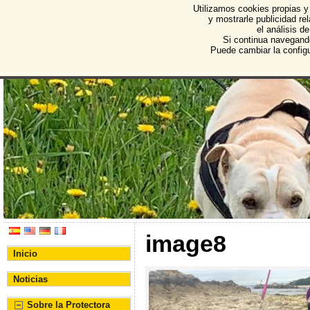
Utilizamos cookies propias y
Protectora de Animales d
y mostrarle publicidad r
el análisis d
Asociación Protectora de Animales y Plantas de Bu
Si continua navegand
Puede cambiar la config
image8
Inicio
Noticias
Sobre la Protectora