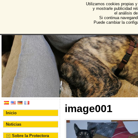
Utilizamos cookies propias y
Protectora de Animales d
y mostrarle publicidad r
el análisis d
Asociación Protectora de Animales y Plantas de Bu
Si continua navegand
Puede cambiar la config
image001
Inicio
Noticias
Sobre la Protectora