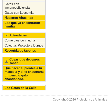
Gatos con
inmunodeficiencia
Gatos con Leucemia
Nuestros Abuelitos
Los que ya encontraron
familia
Actividades
Comercios con hucha
Colectas Protectora Burgos
Recogida de tapones
Cosas que debemos
saber
Qué hacer si pierdes a tu
mascota y si te encuentras
un perro o gato
abandonado.
Los Gatos de la Calle
Copyright © 2026
Protectora de Animales