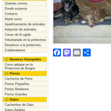
Quienes somos
Donde estamos
Contacto
Hazte socio
Apadrinamiento de animales
Adopción de animales
Casas de Acogida
Voluntariado en la protectora
Donativos a la protectora
F
M
E
C
Colaboradores
a
a
m
o
Nuestros Huespedes
Como adoptar en la
c
st
ai
m
Protectora de Burgos
Perros
e
o
l
p
Cachorros de Perro
b
d
ar
Perros Pequeños
Perros Medianos
o
o
tir
Perros Grandes
o
n
Gatos
Cachorritos de Gato
k
Gatos Adultos