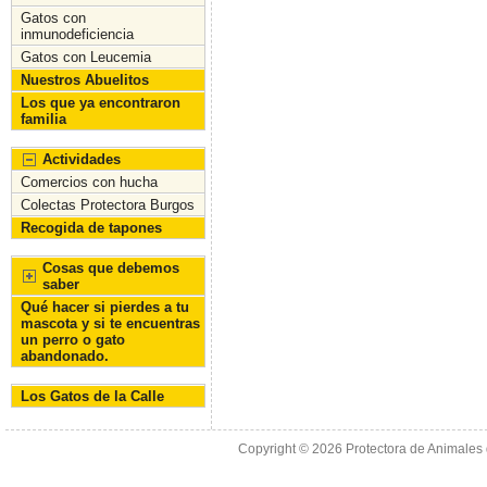
o
n
Gatos con
inmunodeficiencia
k
Gatos con Leucemia
Nuestros Abuelitos
Los que ya encontraron
familia
Actividades
Comercios con hucha
Colectas Protectora Burgos
Recogida de tapones
Cosas que debemos
saber
Qué hacer si pierdes a tu
mascota y si te encuentras
un perro o gato
abandonado.
Los Gatos de la Calle
Copyright © 2026
Protectora de Animales