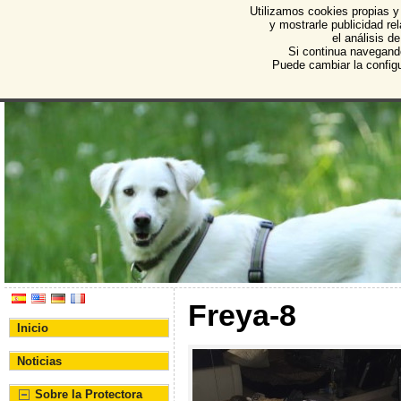
Utilizamos cookies propias y
Protectora de Animales d
y mostrarle publicidad r
el análisis d
Asociación Protectora de Animales y Plantas de Bu
Si continua navegand
Puede cambiar la config
Freya-8
Inicio
Noticias
Sobre la Protectora