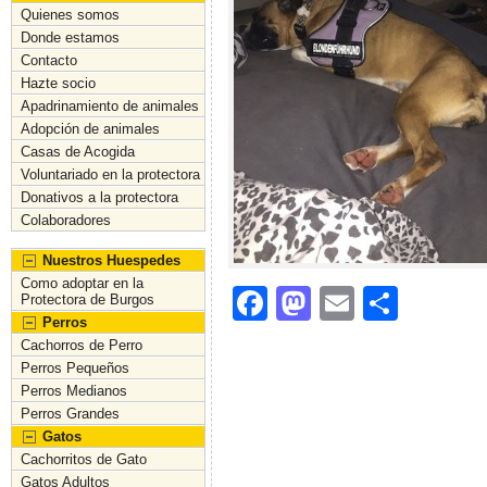
Quienes somos
Donde estamos
Contacto
Hazte socio
Apadrinamiento de animales
Adopción de animales
Casas de Acogida
Voluntariado en la protectora
Donativos a la protectora
Colaboradores
Nuestros Huespedes
Como adoptar en la
F
M
E
C
Protectora de Burgos
Perros
a
a
m
o
Cachorros de Perro
c
st
ai
m
Perros Pequeños
Perros Medianos
e
o
l
p
Perros Grandes
b
d
ar
Gatos
Cachorritos de Gato
o
o
tir
Gatos Adultos