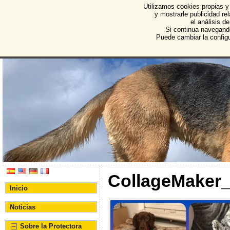
Utilizamos cookies propias y
Protectora de Animales d
y mostrarle publicidad r
el análisis d
Asociación Protectora de Animales y Plantas de Bu
Si continua navegand
Puede cambiar la config
CollageMaker
Inicio
Noticias
Sobre la Protectora