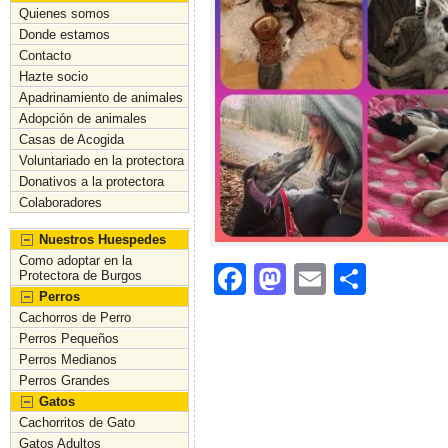
Quienes somos
Donde estamos
Contacto
Hazte socio
Apadrinamiento de animales
Adopción de animales
Casas de Acogida
Voluntariado en la protectora
Donativos a la protectora
Colaboradores
Nuestros Huespedes
Como adoptar en la
F
M
E
C
Protectora de Burgos
Perros
a
a
m
o
Cachorros de Perro
c
st
ai
m
Perros Pequeños
Perros Medianos
e
o
l
p
Perros Grandes
b
d
ar
Gatos
Cachorritos de Gato
o
o
tir
Gatos Adultos