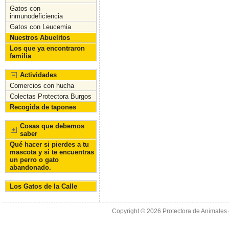
o
n
Gatos con
inmunodeficiencia
k
Gatos con Leucemia
Nuestros Abuelitos
Los que ya encontraron
familia
Actividades
Comercios con hucha
Colectas Protectora Burgos
Recogida de tapones
Cosas que debemos
saber
Qué hacer si pierdes a tu
mascota y si te encuentras
un perro o gato
abandonado.
Los Gatos de la Calle
Copyright © 2026
Protectora de Animales