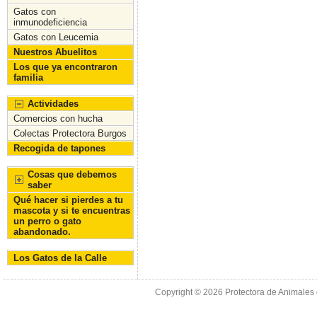
Gatos con
inmunodeficiencia
Gatos con Leucemia
Nuestros Abuelitos
Los que ya encontraron
familia
Actividades
Comercios con hucha
Colectas Protectora Burgos
Recogida de tapones
Cosas que debemos
saber
Qué hacer si pierdes a tu
mascota y si te encuentras
un perro o gato
abandonado.
Los Gatos de la Calle
Copyright © 2026
Protectora de Animales