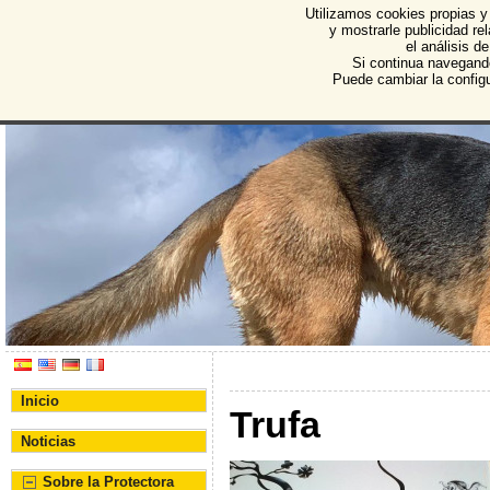
Utilizamos cookies propias y
Protectora de Animales d
y mostrarle publicidad r
el análisis d
Asociación Protectora de Animales y Plantas de Bu
Si continua navegand
Puede cambiar la config
Inicio
Trufa
Noticias
Sobre la Protectora