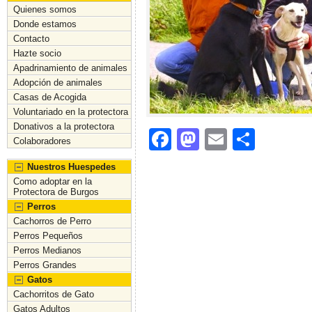
Quienes somos
Donde estamos
Contacto
Hazte socio
Apadrinamiento de animales
Adopción de animales
Casas de Acogida
Voluntariado en la protectora
Donativos a la protectora
F
M
E
C
Colaboradores
a
a
m
o
Nuestros Huespedes
c
st
ai
m
Como adoptar en la
Protectora de Burgos
e
o
l
p
Perros
b
d
ar
Cachorros de Perro
Perros Pequeños
o
o
tir
Perros Medianos
Perros Grandes
o
n
Gatos
k
Cachorritos de Gato
Gatos Adultos