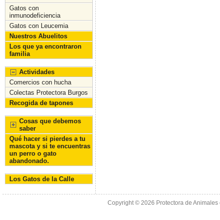
Gatos con
inmunodeficiencia
Gatos con Leucemia
Nuestros Abuelitos
Los que ya encontraron
familia
Actividades
Comercios con hucha
Colectas Protectora Burgos
Recogida de tapones
Cosas que debemos
saber
Qué hacer si pierdes a tu
mascota y si te encuentras
un perro o gato
abandonado.
Los Gatos de la Calle
Copyright © 2026
Protectora de Animales