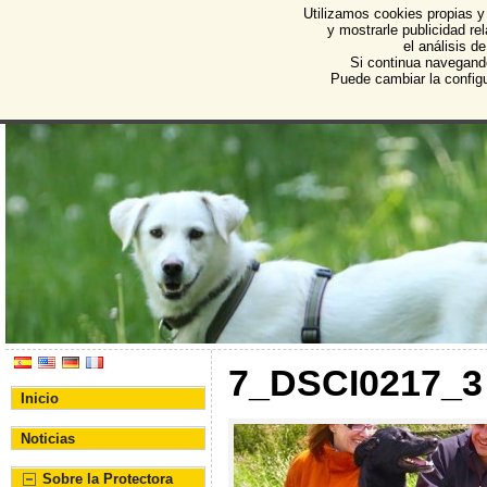
Utilizamos cookies propias y
Protectora de Animales d
y mostrarle publicidad r
el análisis d
Asociación Protectora de Animales y Plantas de Bu
Si continua navegand
Puede cambiar la config
7_DSCI0217_3
Inicio
Noticias
Sobre la Protectora