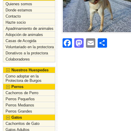
Quienes somos
Donde estamos
Contacto
Hazte socio
Apadrinamiento de animales
Adopción de animales
F
M
E
C
Casas de Acogida
Voluntariado en la protectora
a
a
m
o
Donativos a la protectora
c
st
ai
m
Colaboradores
e
o
l
p
Nuestros Huespedes
Como adoptar en la
b
d
ar
Protectora de Burgos
o
o
tir
Perros
Cachorros de Perro
o
n
Perros Pequeños
Perros Medianos
k
Perros Grandes
Gatos
Cachorritos de Gato
Gatos Adultos