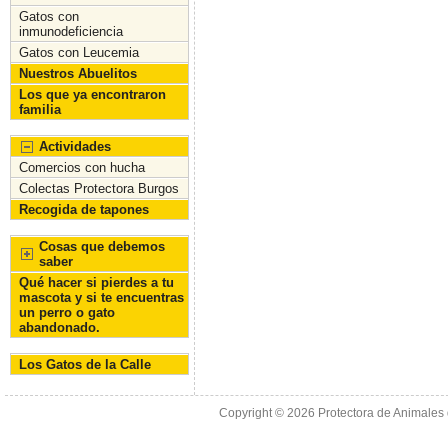
Gatos con
inmunodeficiencia
Gatos con Leucemia
Nuestros Abuelitos
Los que ya encontraron
familia
Actividades
Comercios con hucha
Colectas Protectora Burgos
Recogida de tapones
Cosas que debemos
saber
Qué hacer si pierdes a tu
mascota y si te encuentras
un perro o gato
abandonado.
Los Gatos de la Calle
Copyright © 2026
Protectora de Animales