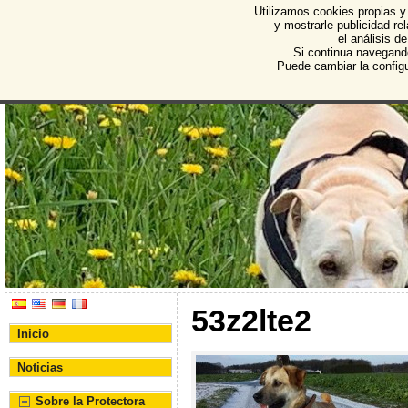
Utilizamos cookies propias y
Protectora de Animales d
y mostrarle publicidad r
el análisis d
Asociación Protectora de Animales y Plantas de Bu
Si continua navegand
Puede cambiar la config
53z2lte2
Inicio
Noticias
Sobre la Protectora