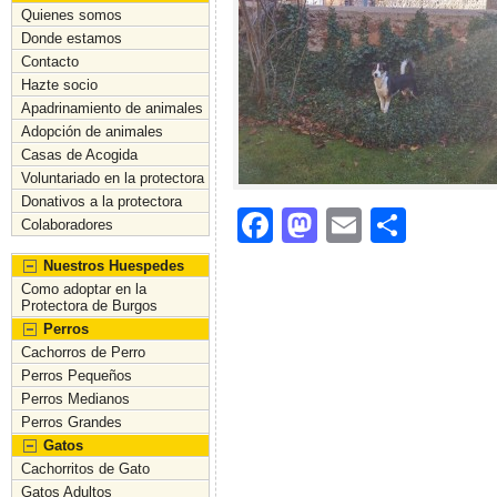
Quienes somos
Donde estamos
Contacto
Hazte socio
Apadrinamiento de animales
Adopción de animales
Casas de Acogida
Voluntariado en la protectora
Donativos a la protectora
F
M
E
C
Colaboradores
a
a
m
o
Nuestros Huespedes
c
st
ai
m
Como adoptar en la
Protectora de Burgos
e
o
l
p
Perros
Cachorros de Perro
b
d
ar
Perros Pequeños
o
o
tir
Perros Medianos
Perros Grandes
o
n
Gatos
k
Cachorritos de Gato
Gatos Adultos