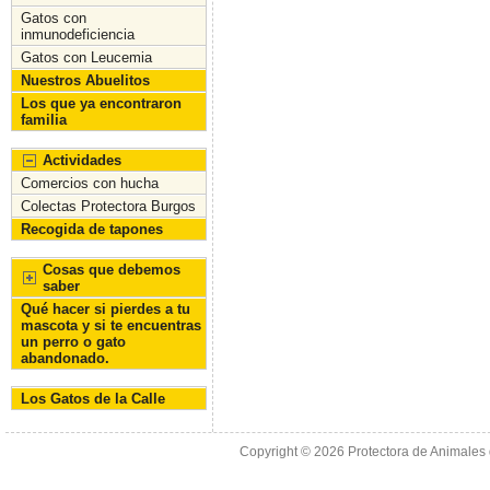
Gatos con
inmunodeficiencia
Gatos con Leucemia
Nuestros Abuelitos
Los que ya encontraron
familia
Actividades
Comercios con hucha
Colectas Protectora Burgos
Recogida de tapones
Cosas que debemos
saber
Qué hacer si pierdes a tu
mascota y si te encuentras
un perro o gato
abandonado.
Los Gatos de la Calle
Copyright © 2026
Protectora de Animales