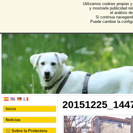
Utilizamos cookies propias y
Protectora de Animales d
y mostrarle publicidad r
el análisis d
Asociación Protectora de Animales y Plantas de Bu
Si continua navegand
Puede cambiar la config
20151225_14
Inicio
Noticias
Sobre la Protectora