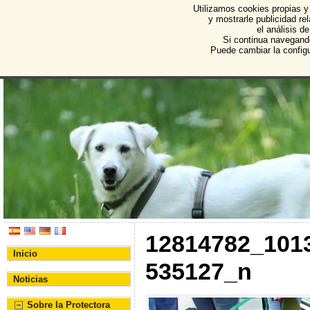
Utilizamos cookies propias y
Protectora de Animales d
y mostrarle publicidad r
el análisis d
Asociación Protectora de Animales y Plantas de Bu
Si continua navegand
Puede cambiar la config
12814782_101
Inicio
535127_n
Noticias
Sobre la Protectora