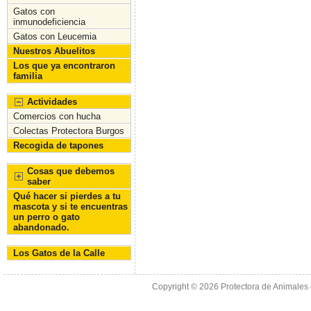
Gatos con
inmunodeficiencia
Gatos con Leucemia
Nuestros Abuelitos
Los que ya encontraron
familia
Actividades
Comercios con hucha
Colectas Protectora Burgos
Recogida de tapones
Cosas que debemos
saber
Qué hacer si pierdes a tu
mascota y si te encuentras
un perro o gato
abandonado.
Los Gatos de la Calle
Copyright © 2026
Protectora de Animales