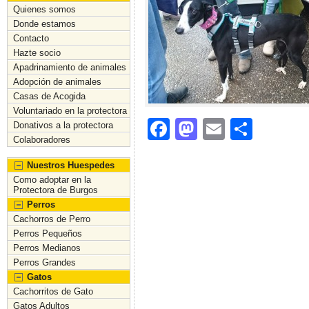
Quienes somos
Donde estamos
Contacto
Hazte socio
Apadrinamiento de animales
Adopción de animales
Casas de Acogida
Voluntariado en la protectora
F
M
E
C
Donativos a la protectora
Colaboradores
a
a
m
o
Nuestros Huespedes
c
st
ai
m
Como adoptar en la
e
o
l
p
Protectora de Burgos
Perros
b
d
ar
Cachorros de Perro
o
o
tir
Perros Pequeños
Perros Medianos
o
n
Perros Grandes
k
Gatos
Cachorritos de Gato
Gatos Adultos