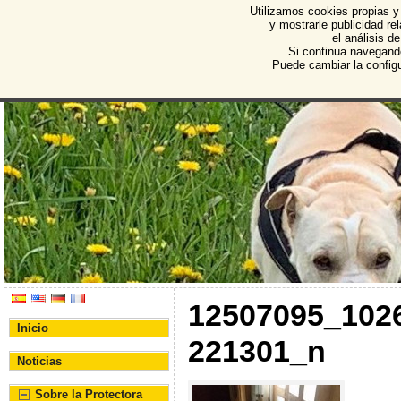
Utilizamos cookies propias y
Protectora de Animales d
y mostrarle publicidad r
el análisis d
Asociación Protectora de Animales y Plantas de Bu
Si continua navegand
Puede cambiar la config
12507095_102
Inicio
221301_n
Noticias
Sobre la Protectora