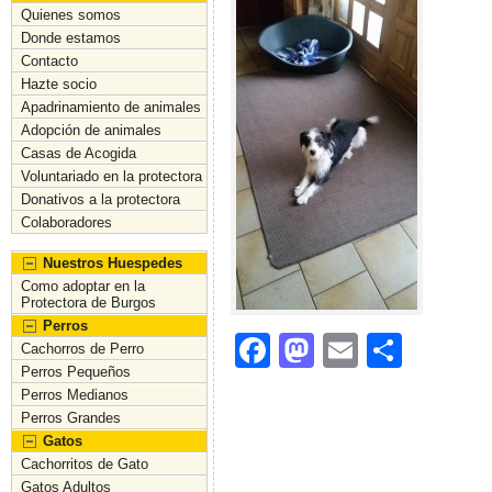
Quienes somos
Donde estamos
Contacto
Hazte socio
Apadrinamiento de animales
Adopción de animales
Casas de Acogida
Voluntariado en la protectora
Donativos a la protectora
Colaboradores
Nuestros Huespedes
Como adoptar en la
Protectora de Burgos
Perros
F
M
E
C
Cachorros de Perro
Perros Pequeños
a
a
m
o
Perros Medianos
c
st
ai
m
Perros Grandes
Gatos
e
o
l
p
Cachorritos de Gato
b
d
ar
Gatos Adultos